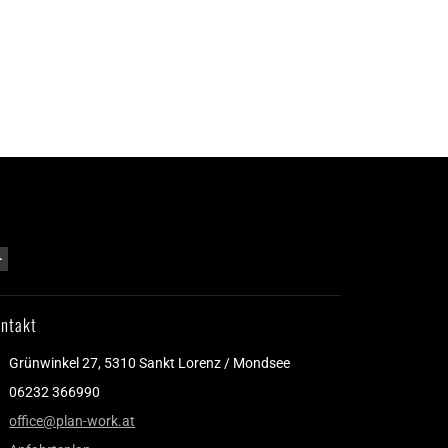
ntakt
Grünwinkel 27, 5310 Sankt Lorenz / Mondsee
06232 366990
office@plan-work.at